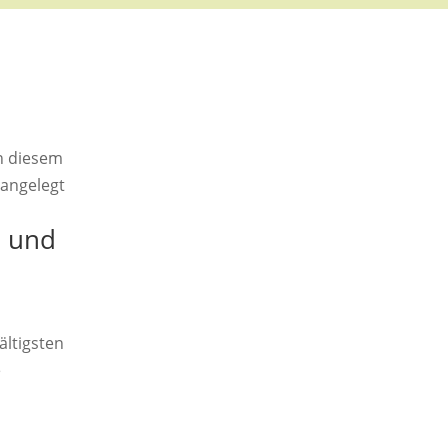
n diesem
 angelegt
e und
ältigsten
e