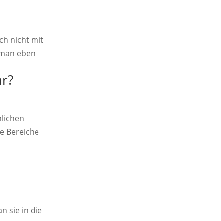
ch nicht mit
n man eben
hr?
mlichen
e Bereiche
.
 sie in die