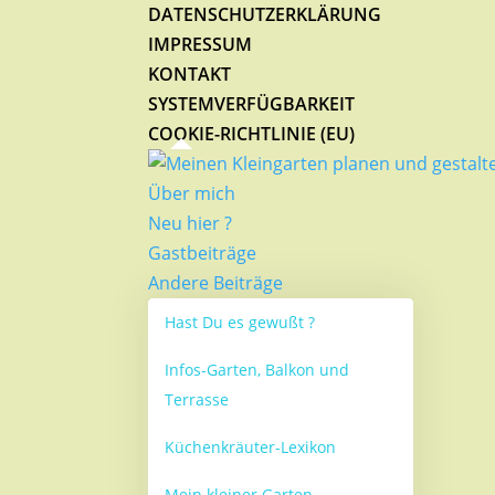
DATENSCHUTZERKLÄRUNG
IMPRESSUM
KONTAKT
SYSTEMVERFÜGBARKEIT
COOKIE-RICHTLINIE (EU)
Über mich
Neu hier ?
Gastbeiträge
Andere Beiträge
Hast Du es gewußt ?
Infos-Garten, Balkon und
Terrasse
Küchenkräuter-Lexikon
Mein kleiner Garten