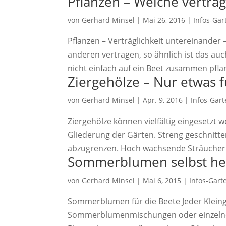
Pflanzen – Welche vertrag
von
Gerhard Minsel
|
Mai 26, 2016
|
Infos-Gar
Pflanzen – Verträglichkeit untereinander
anderen vertragen, so ähnlich ist das a
nicht einfach auf ein Beet zusammen pflan
Ziergehölze – Nur etwas 
von
Gerhard Minsel
|
Apr. 9, 2016
|
Infos-Gart
Ziergehölze können vielfältig eingesetzt
Gliederung der Gärten. Streng geschnit
abzugrenzen. Hoch wachsende Sträucher
Sommerblumen selbst her
von
Gerhard Minsel
|
Mai 6, 2015
|
Infos-Gart
Sommerblumen für die Beete Jeder Kleing
Sommerblumenmischungen oder einzelne 