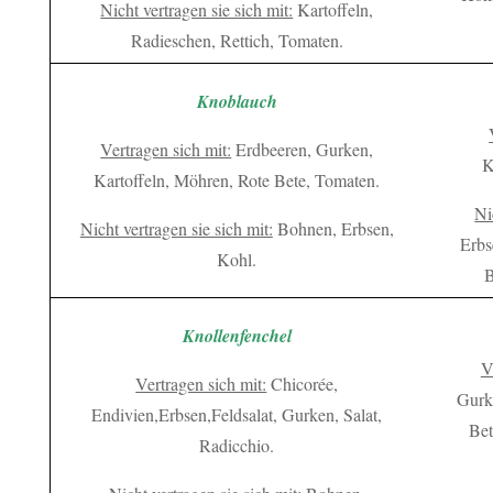
Nicht vertragen sie sich mit:
Kartoffeln,
Radieschen, Rettich, Tomaten.
Knoblauch
Vertragen sich mit:
Erdbeeren, Gurken,
K
Kartoffeln, Möhren, Rote Bete, Tomaten.
Ni
Nicht vertragen sie sich mit:
Bohnen, Erbsen,
Erbs
Kohl.
B
Knollenfenchel
V
Vertragen sich mit:
Chicorée,
Gurke
Endivien,Erbsen,Feldsalat, Gurken, Salat,
Bet
Radicchio.