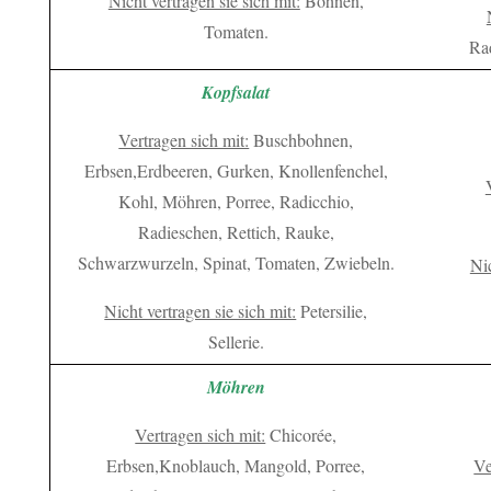
Nicht vertragen sie sich mit:
Bohnen,
Tomaten.
Rad
Kopfsalat
Vertragen sich mit:
Buschbohnen,
Erbsen,Erdbeeren, Gurken, Knollenfenchel,
Kohl, Möhren, Porree, Radicchio,
Radieschen, Rettich, Rauke,
Schwarzwurzeln, Spinat, Tomaten, Zwiebeln.
Nic
Nicht vertragen sie sich mit:
Petersilie,
Sellerie.
Möhren
Vertragen sich mit:
Chicorée,
Erbsen,Knoblauch, Mangold, Porree,
Ve