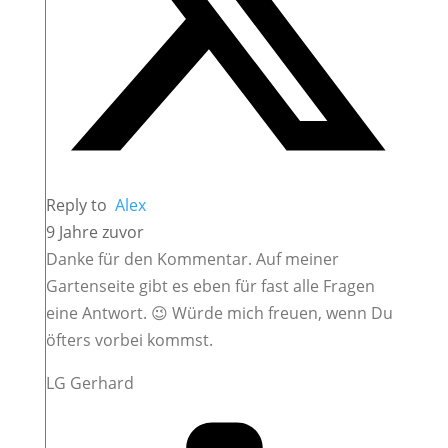
Reply to
Alex
9 Jahre zuvor
Danke für den Kommentar. Auf meiner
Gartenseite gibt es eben für fast alle Fragen
eine Antwort. 😉 Würde mich freuen, wenn Du
öfters vorbei kommst.
LG Gerhard