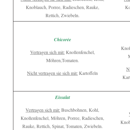
Knoblauch, Porree, Radieschen, Rauke,
Ko
Rettich, Zwiebeln.
Chicorée
Knol
Vertragen sich mit:
Knollenfenchel,
M
Möhren,Tomaten.
Ni
Nicht vertragen sie sich mit:
Kartoffeln
Kar
Eissalat
Vertragen sich mit:
Buschbohnen, Kohl,
Knollenfenchel, Möhren, Porree, Radieschen,
Knob
Rauke, Rettich, Spinat, Tomaten, Zwiebeln.