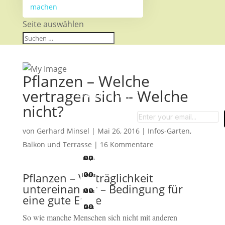
machen
Seite auswählen
Pflanzen – Welche
vertragen sich – Welche
Garten-Tipps
nicht?
von
Gerhard Minsel
|
Mai 26, 2016
|
Infos-Garten,
Balkon und Terrasse
|
16 Kommentare
0
0
Days
Pflanzen – Verträglichkeit
0
0
Hours
untereinander – Bedingung für
0
0
Mins
eine gute Ernte
0
0
Secs
So wie manche Menschen sich nicht mit anderen