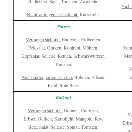
Radicchio, Salat, Tomaten, Zwiebeln.
Nicht
Nicht vertragen sie sich mit:
Kartoffeln.
Porree
Vertragen sich mit:
Endivien, Erdbeeren,
Feldsalat, Gurken, Kohlrabi, Möhren,
Vert
Kopfsalat, Sellerie, Rettich, Schwarzwurzeln,
Mang
Tomaten.
Ni
Nicht vertragen sie sich mit:
Bohnen, Erbsen,
K
Kohl, Rote Bete.
Rotkohl
Vertragen sich mit:
Bohnen, Endivien,
Ve
Erbsen,Gurken, Kartoffeln, Mangold, Rote
Erbs
Bete, Salat, Sellerie, Spinat, Tomaten.
Be