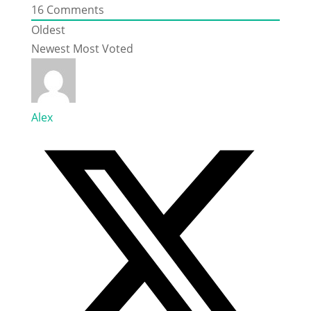
16
Comments
Oldest
Newest
Most Voted
Alex