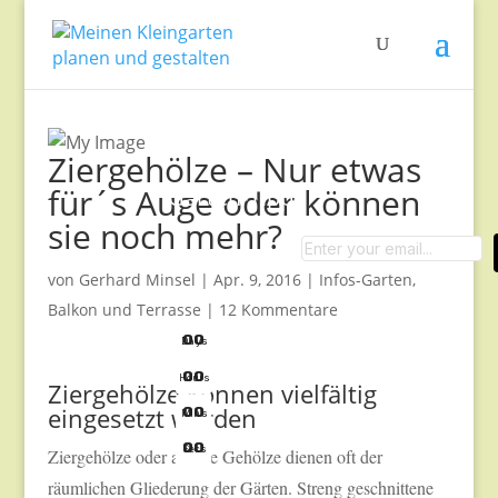
Ziergehölze – Nur etwas
für´s Auge oder können
Garten-Tipps
sie noch mehr?
von
Gerhard Minsel
|
Apr. 9, 2016
|
Infos-Garten,
Balkon und Terrasse
|
12 Kommentare
0
0
Days
0
0
Hours
Ziergehölze können vielfältig
eingesetzt werden
0
0
Mins
0
0
Secs
Ziergehölze oder andere Gehölze dienen oft der
räumlichen Gliederung der Gärten. Streng geschnittene