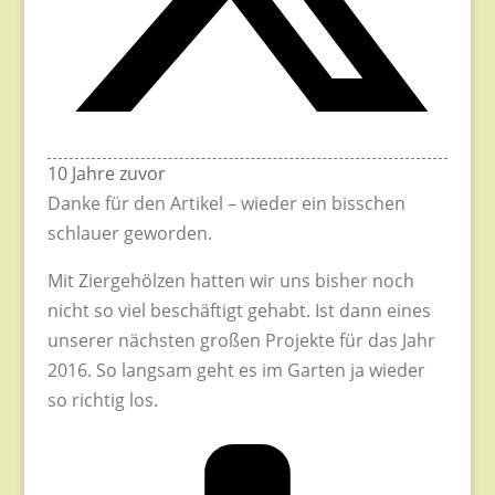
10 Jahre zuvor
Danke für den Artikel – wieder ein bisschen
schlauer geworden.
Mit Ziergehölzen hatten wir uns bisher noch
nicht so viel beschäftigt gehabt. Ist dann eines
unserer nächsten großen Projekte für das Jahr
2016. So langsam geht es im Garten ja wieder
so richtig los.