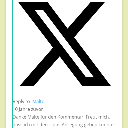
Reply to
Malte
10 Jahre zuvor
Danke Malte für den Kommentar. Freut mich,
dass ich mit den Tipps Anregung geben konnte.