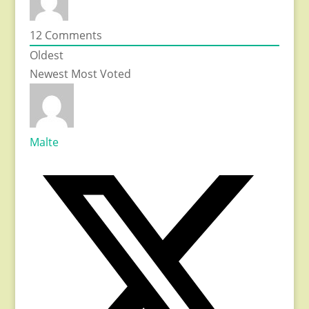
12
Comments
Oldest
Newest
Most Voted
Malte