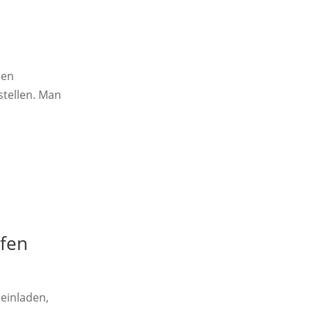
nen
stellen. Man
lfen
einladen,