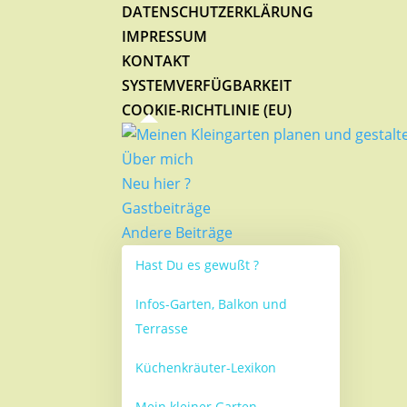
DATENSCHUTZERKLÄRUNG
IMPRESSUM
KONTAKT
SYSTEMVERFÜGBARKEIT
COOKIE-RICHTLINIE (EU)
Über mich
Neu hier ?
Gastbeiträge
Andere Beiträge
Hast Du es gewußt ?
Infos-Garten, Balkon und
Terrasse
Küchenkräuter-Lexikon
Mein kleiner Garten