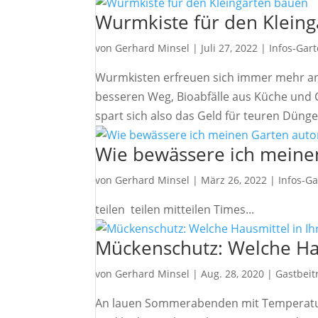
Wurmkiste für den Klein
von
Gerhard Minsel
|
Juli 27, 2022
|
Infos-Gar
Wurmkisten erfreuen sich immer mehr an B
besseren Weg, Bioabfälle aus Küche und 
spart sich also das Geld für teuren Düng
Wie bewässere ich meine
von
Gerhard Minsel
|
März 26, 2022
|
Infos-Ga
teilen teilen mitteilen Times...
Mückenschutz: Welche Hau
von
Gerhard Minsel
|
Aug. 28, 2020
|
Gastbeit
An lauen Sommerabenden mit Temperatur