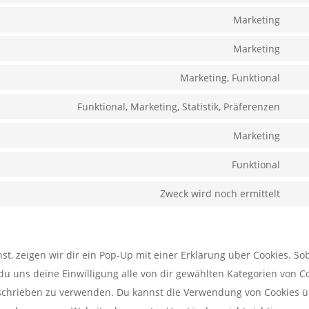
serv
to
Marketing
bud
Con
serv
to
Marketing
wor
Con
serv
to
Marketing, Funktional
goo
Con
serv
font
to
Funktional, Marketing, Statistik, Präferenzen
goo
Con
serv
ma
to
Marketing
fac
Con
serv
to
Funktional
link
Con
serv
to
Zweck wird noch ermittelt
you
Con
serv
to
com
serv
, zeigen wir dir ein Pop-Up mit einer Erklärung über Cookies. So
son
t du uns deine Einwilligung alle von dir gewählten Kategorien von C
beschrieben zu verwenden. Du kannst die Verwendung von Cookies 