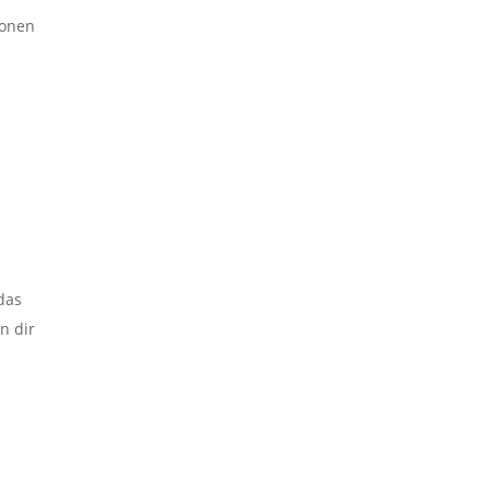
ionen
 das
n dir