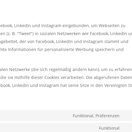
acebook, LinkedIn und Instagram eingebunden, um Webseiten zu
eilen (z. B. "Tweet") in sozialen Netzwerken wie Facebook, LinkedIn 
ingebettet, der von Facebook, LinkedIn und Instagram stammt und
immte Informationen für personalisierte Werbung speichern und
zialen Netzwerke (die sich regelmäßig ändern kann), um zu erfahren
die sie mithilfe dieser Cookies verarbeiten. Die abgerufenen Date
book, LinkedIn und Instagram hat seine Sitze in den Vereinigten S
Funktional, Präferenzen
Con
to
Funktional
Con