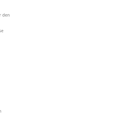
ir den
se
n