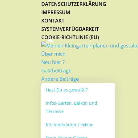
DATENSCHUTZERKLÄRUNG
IMPRESSUM
KONTAKT
SYSTEMVERFÜGBARKEIT
COOKIE-RICHTLINIE (EU)
Über mich
Neu hier ?
Gastbeiträge
Andere Beiträge
Hast Du es gewußt ?
Infos-Garten, Balkon und
Terrasse
Küchenkräuter-Lexikon
Mein kleiner Garten