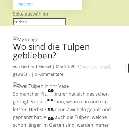
machen
Seite auswählen
Wo sind die Tulpen
geblieben?
Garten-Tipps
von
Gerhard Minsel
|
Mai 30, 2023
|
Hast Du es
gewußt ?
|
0 Kommentare
0
0
Days
So mancher Kleingärtner hat sich das schon
0
0
Hours
gefragt. Vor allem dann, wenn man noch im
letzten Herbst sich neue Zwiebeln geholt und
0
0
Mins
gepflanzt hat. Aber auch die Tulpen, welche
0
0
Secs
schon länger im Garten sind, werden immer