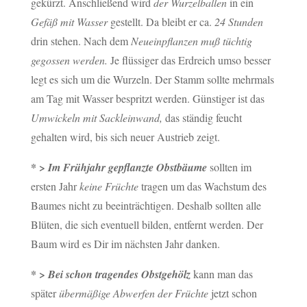
gekürzt. Anschließend wird
der Wurzelballen
in ein
Gefäß mit Wasser
gestellt. Da bleibt er ca.
24 Stunden
drin stehen. Nach dem
Neueinpflanzen muß tüchtig
gegossen werden.
Je flüssiger das Erdreich umso besser
legt es sich um die Wurzeln. Der Stamm sollte mehrmals
am Tag mit Wasser bespritzt werden. Günstiger ist das
Umwickeln mit Sackleinwand,
das ständig feucht
gehalten wird, bis sich neuer Austrieb zeigt.
* >
Im Frühjahr gepflanzte Obstbäume
sollten im
ersten Jahr
keine Früchte
tragen um das Wachstum des
Baumes nicht zu beeinträchtigen. Deshalb sollten alle
Blüten, die sich eventuell bilden, entfernt werden. Der
Baum wird es Dir im nächsten Jahr danken.
* >
Bei schon tragendes Obstgehölz
kann man das
später
übermäßige Abwerfen der Früchte
jetzt schon