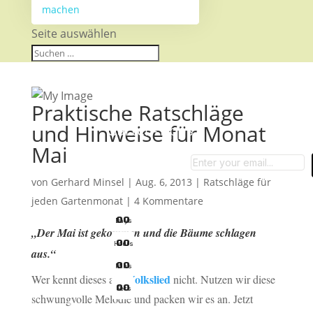
machen
Seite auswählen
Praktische Ratschläge
und Hinweise für Monat
Garten-Tipps
Mai
von
Gerhard Minsel
|
Aug. 6, 2013
|
Ratschläge für
jeden Gartenmonat
|
4 Kommentare
0
0
Days
„Der Mai ist gekommen und die Bäume schlagen
0
0
Hours
aus.“
0
0
Mins
Volkslied
Wer kennt dieses alte
nicht. Nutzen wir diese
0
0
Secs
schwungvolle Melodie und packen wir es an. Jetzt