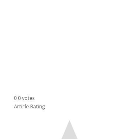
0
0
votes
Article Rating