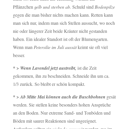
Pflänzchen
gelb und sterben ab.
Schuld sind
Bodenpilze
gegen die man bisher nichts machen kann. Retten kann
man sich nur, indem man sich Stellen aussucht, wo noch
nie oder längerer Zeit beide Kräuter nicht gestanden
haben. Ein idealer Standort ist oft der Blumengarten.
Wenn man
Petersilie im Juli aussät
keimt sie oft viel
besser.
* >
Wenn Lavendel jetzt austreibt,
ist die Zeit
gekommen, ihn zu beschneiden. Schneide ihn um ca.
1/3 zurück. So bleibt er schön kompakt.
* >
Ab Mitte Mai können auch die Buschbohnen
gesät
werden. Sie stellen keine besonders hohen Ansprüche
an den Boden. Nur extreme Sand- und Tonböden und
Böden mit saurer Reaktionen sind ungeeignet.
Außerdem sollten sie
nicht da ausgesät
werden, wo im