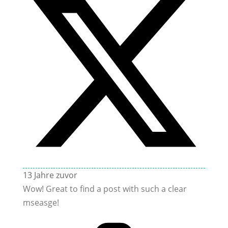
13 Jahre zuvor
Wow! Great to find a post with such a clear
mseasge!