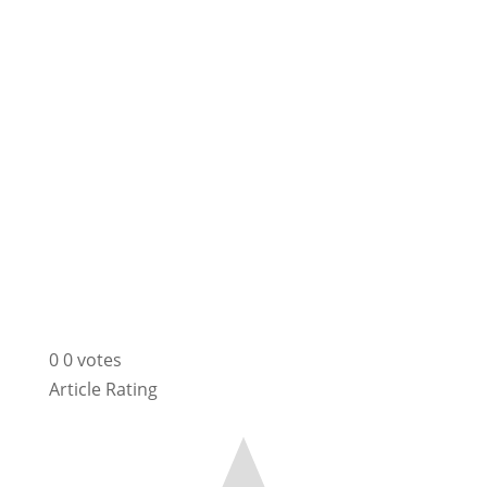
0
0
votes
Article Rating