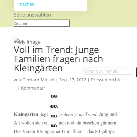
machen
Seite auswählen
Voll im Trend: Junge
Familien fragen nach
Garten-Tipps
Kleingärten
von
Gerhard Minsel
|
Sep. 17, 2012
|
Presseberichte
|
1 Kommentar
0
0
Days
0
0
Hours
Kleingärten
liegen
mehr denn je im Trend:
Jung und
0
0
Mins
Alt wollen sich entspannen und ein bisschen gärtnern.
0
0
Secs
Der Verein Kleingärtner Ulm feiert – das 80-jährige