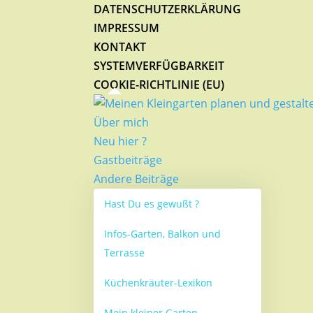
DATENSCHUTZERKLÄRUNG
IMPRESSUM
KONTAKT
SYSTEMVERFÜGBARKEIT
COOKIE-RICHTLINIE (EU)
Über mich
Neu hier ?
Gastbeiträge
Andere Beiträge
Hast Du es gewußt ?
Infos-Garten, Balkon und
Terrasse
Küchenkräuter-Lexikon
Mein kleiner Garten