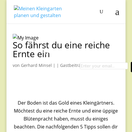
So fährst du eine reiche
Ernte ein
Garten-Tipps
von
Gerhard Minsel
|
|
Gastbeiträge
|
0 Kommentare
0
0
Days
0
0
Hours
Der Boden ist das Gold eines Kleingärtners.
0
0
Möchtest du eine reiche Ernte und eine üppige
Mins
Blütenpracht haben, musst du einiges
0
0
Secs
beachten. Die nachfolgenden 5 Tipps sollen dir