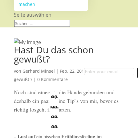
machen
Seite auswählen
Hast Du das schon
gewußt?
Garten-Tipps
von
Gerhard Minsel
|
Feb. 22, 2013
|
Hast Du es
gewußt ?
|
0 Kommentare
Noch sind einem ja die Hände gebunden und
0
0
Days
deshalb ein paar kleine Tip`s von mir, bevor es
0
0
Hours
richtig losgeht im Garten.
0
0
Mins
0
0
Secs
– Lust auf
Frühlingsfeeling im
ein bisschen