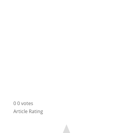
0
0
votes
Article Rating