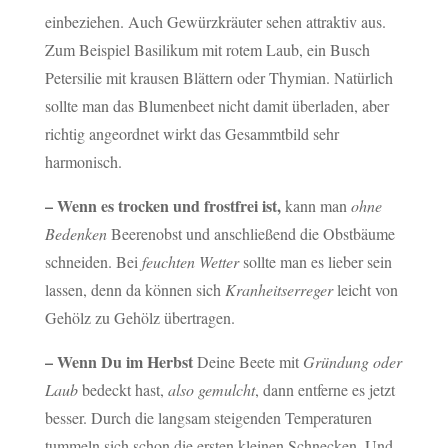
einbeziehen. Auch Gewürzkräuter sehen attraktiv aus.
Zum Beispiel Basilikum mit rotem Laub, ein Busch
Petersilie mit krausen Blättern oder Thymian. Natürlich
sollte man das Blumenbeet nicht damit überladen, aber
richtig angeordnet wirkt das Gesammtbild sehr
harmonisch.
– Wenn es trocken und frostfrei ist,
kann man
ohne
Bedenken
Beerenobst und anschließend die Obstbäume
schneiden. Bei
feuchten Wetter
sollte man es lieber sein
lassen, denn da können sich
Kranheitserreger
leicht von
Gehölz zu Gehölz übertragen.
– Wenn Du im Herbst
Deine Beete mit
Gründung oder
Laub
bedeckt hast,
also gemulcht
, dann entferne es jetzt
besser. Durch die langsam steigenden Temperaturen
tummeln sich schon die ersten kleinen Schnecken. Und