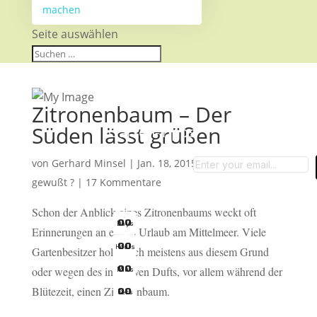
machen
Seite auswählen
Zitronenbaum – Der
Süden lässt grüßen
Garten-Tipps
von
Gerhard Minsel
|
Jan. 18, 2015
|
Hast Du es
gewußt ?
|
17 Kommentare
Schon der Anblick eines Zitronenbaums weckt oft
0
0
Days
Erinnerungen an einem Urlaub am Mittelmeer. Viele
0
0
Hours
Gartenbesitzer holen sich meistens aus diesem Grund
0
0
oder wegen des intensiven Dufts, vor allem während der
Mins
Blütezeit, einen Zitronenbaum.
0
0
Secs