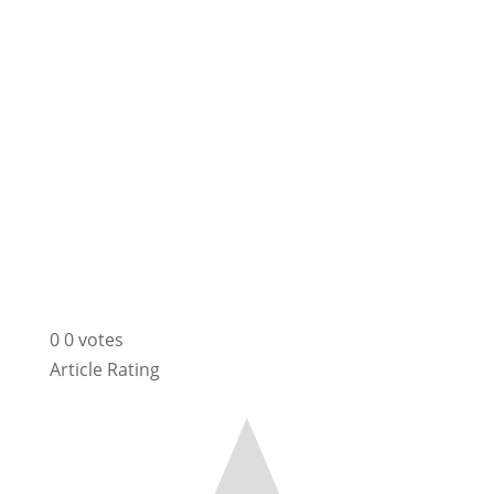
0
0
votes
Article Rating