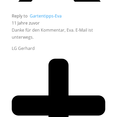
Reply to
Gartentipps-Eva
11 Jahre zuvor
Danke für den Kommentar, Eva. E-Mail ist
unterwegs.
LG Gerhard