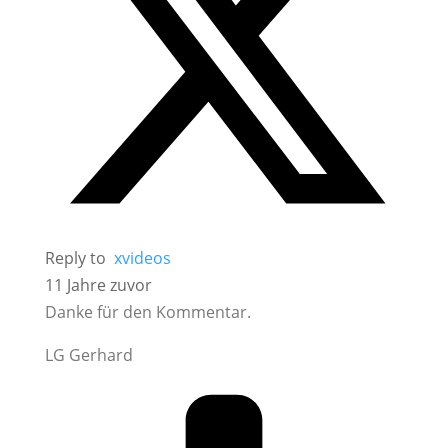
Reply to
xvideos
11 Jahre zuvor
Danke für den Kommentar.
LG Gerhard