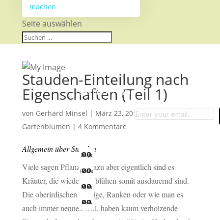
machen
Seite auswählen
Stauden-Einteilung nach
Eigenschaften (Teil 1)
Garten-Tipps
von
Gerhard Minsel
|
März 23, 2015
|
Stauden &
Gartenblumen
|
4 Kommentare
Allgemein über Stauden
0
0
Days
Viele sagen Pflanzen dazu aber eigentlich sind es
0
0
Hours
Kräuter, die wiederholt blühen somit ausdauernd sind.
0
0
Mins
Die oberirdischen Zweige, Ranken oder wie man es
0
0
Secs
auch immer nennen will, haben kaum verholzende