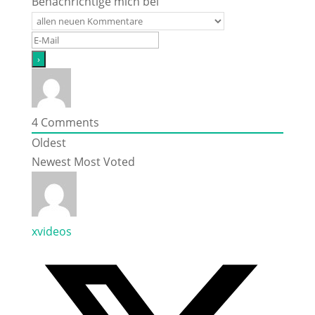
Benachrichtige mich bei
4
Comments
Oldest
Newest
Most Voted
xvideos