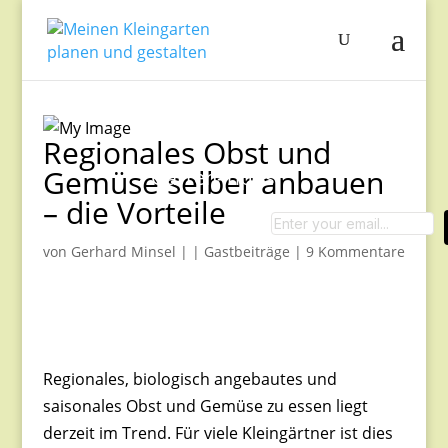
Regionales Obst und
Gemüse selber anbauen
Garten-Tipps
– die Vorteile
von
Gerhard Minsel
|
|
Gastbeiträge
|
9 Kommentare
0
0
Days
0
0
Hours
0
0
Mins
Regionales, biologisch angebautes und
saisonales Obst und Gemüse zu essen liegt
0
0
Secs
derzeit im Trend. Für viele Kleingärtner ist dies