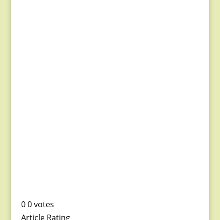
0
0
votes
Article Rating