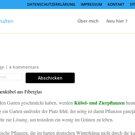
DATENSCHUTZERKLÄRUNG
IMPRESSUM
KONTAKT
SY
Über mich
Neu hier ?
ipps
ge
|
4 Kommentare
Abschicken
enkübel aus Fiberglas
Kübel- und Zierpflanzen
eden Garten geschmückt haben, werden
heut
ein Garten und/oder der Platz fehlt, der nötig ist damit Pflanzen ganzj
r zur Lösung, um trotzdem ein wenig im Grünen zu leben.
sche Pflanzen, die im harten deutschen Winterklima nicht durch die ka