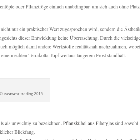
ntöpfe oder Pflanztröge einfach unabdingbar, um sich auch ohne Platz
cht nur ein praktischer Wert zugesprochen wird, sondern die Ästhetik
 angesichts dieser Entwicklung keine Überraschung. Durch die vielseitig
 auch möglich damit andere Werkstoffe realitätsnah nachzuahmen, wobei
 einem echten Terrakotta Topf weitaus längerem Frost standhält.
astwest-trading 2015
alls als unwichtig zu bezeichnen.
Pflanzkübel aus Fiberglas
sind sowohl
rklicher Blickfang.