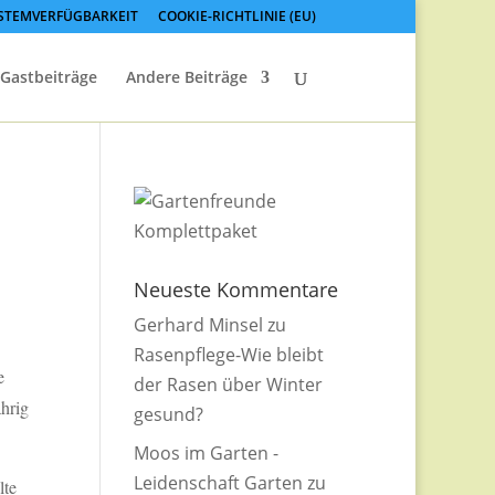
STEMVERFÜGBARKEIT
COOKIE-RICHTLINIE (EU)
Gastbeiträge
Andere Beiträge
Neueste Kommentare
Gerhard Minsel
zu
Rasenpflege-Wie bleibt
e
der Rasen über Winter
ährig
gesund?
Moos im Garten -
Leidenschaft Garten
zu
lte