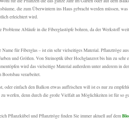
wohl für die Pflanzen die das ganze Jahr im Garten oder auf dem Balk
rusbäume, die zum Überwintern ins Haus gebracht werden müssen, was
ich erleichtert wird.
e Probleme Abläufe in die Fiberglastöpfe bohren, da der Werkstoff wei
e Name für Fiberglas – ist ein sehr vielseitiges Material. Pflanztröge aus
 Farben und Größen. Von Steinoptik über Hochglanzrot bis hin zu sehr e
umentöpfen wird das vielseitige Material außerdem unter anderem in der
 Bootsbau verarbeitet.
t, oder einfach den Balkon etwas auffrischen will ist es nur zu empfeh
 zu werfen, denn durch die große Vielfalt an Möglichkeiten ist für so g
Blo
ich Pflanzkübel und Pflanztröge finden Sie immer aktuell auf dem