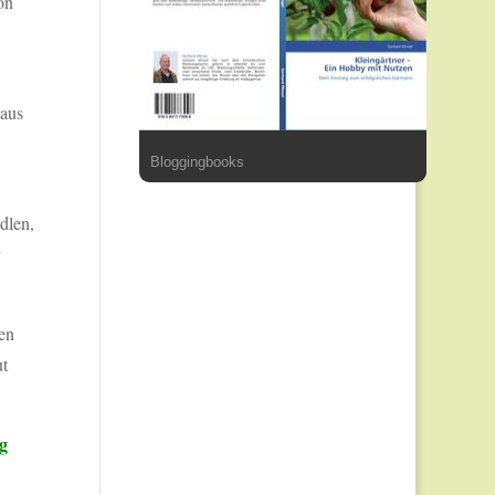
on
taus
Bloggingbooks
dlen,
len
ut
g