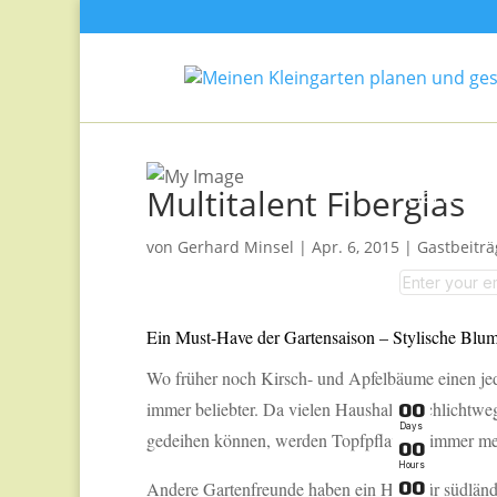
Multitalent Fiberglas
Garten-T
von
Gerhard Minsel
|
Apr. 6, 2015
|
Gastbeiträ
Ein Must-Have der Gartensaison – Stylische Blum
Wo früher noch Kirsch- und Apfelbäume einen j
immer beliebter. Da vielen Haushalten schlichtweg 
0
0
Days
gedeihen können, werden Topfpflanzen immer meh
0
0
Hours
Andere Gartenfreunde haben ein Herz für südländi
0
0