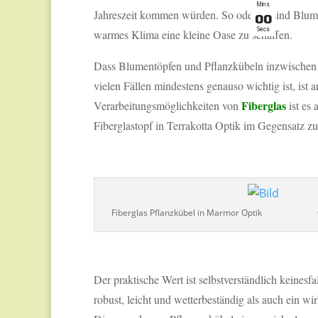
Mins
Jahreszeit kommen würden. So oder so sind Blume
0
0
Secs
warmes Klima eine kleine Oase zu schaffen.
Dass Blumentöpfen und Pflanzkübeln inzwischen ni
vielen Fällen mindestens genauso wichtig ist, ist
Fiberglas
Verarbeitungsmöglichkeiten von
ist es
Fiberglastopf in Terrakotta Optik im Gegensatz zu
Fiberglas Pflanzkübel in Marmor Optik © e
Der praktische Wert ist selbstverständlich keinesf
robust, leicht und wetterbeständig als auch ein wi