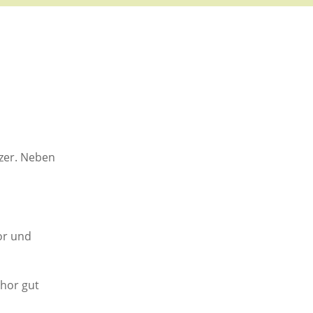
tzer. Neben
or und
phor gut