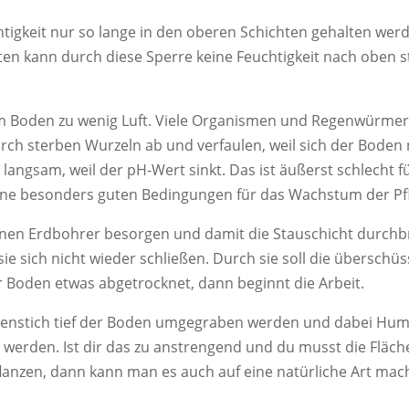
tigkeit nur so lange in den oberen Schichten gehalten werde
ten kann durch diese Sperre keine Feuchtigkeit nach oben 
s im Boden zu wenig Luft. Viele Organismen und Regenwürme
rch sterben Wurzeln ab und verfaulen, weil sich der Boden
 langsam, weil der pH-Wert sinkt. Das ist äußerst schlecht f
eine besonders guten Bedingungen für das Wachstum der Pf
r einen Erdbohrer besorgen und damit die Stauschicht durch
 sie sich nicht wieder schließen. Durch sie soll die überschüs
er Boden etwas abgetrocknet, dann beginnt die Arbeit.
tenstich tief der Boden umgegraben werden und dabei Hum
 werden. Ist dir das zu anstrengend und du musst die Fläche
lanzen, dann kann man es auch auf eine natürliche Art mac