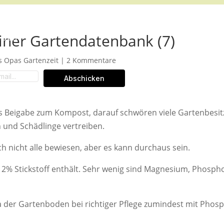
iner Gartendatenbank (7)
ipps
s Opas Gartenzeit
|
2 Kommentare
Abschicken
ls Beigabe zum Kompost, darauf schwören viele Gartenbesi
 und Schädlinge vertreiben.
ch nicht alle bewiesen, aber es kann durchaus sein.
a. 2% Stickstoff enthält. Sehr wenig sind Magnesium, Phosph
a der Gartenboden bei richtiger Pflege zumindest mit Phos