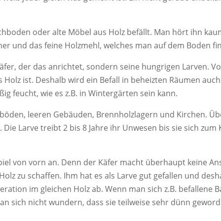
chboden oder alte Möbel aus Holz befällt. Man hört ihn kau
cher und das feine Holzmehl, welches man auf dem Boden fi
äfer, der das anrichtet, sondern seine hungrigen Larven. Vo
es Holz ist. Deshalb wird ein Befall in beheizten Räumen au
g feucht, wie es z.B. in Wintergärten sein kann.
chböden, leeren Gebäuden, Brennholzlagern und Kirchen. Übe
Die Larve treibt 2 bis 8 Jahre ihr Unwesen bis sie sich zum 
piel von vorn an. Denn der Käfer macht überhaupt keine An
 Holz zu schaffen. Ihm hat es als Larve gut gefallen und desha
neration im gleichen Holz ab. Wenn man sich z.B. befallene B
 sich nicht wundern, dass sie teilweise sehr dünn gewor