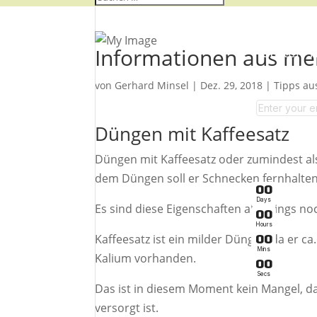
Informationen aus me
Garten-T
von
Gerhard Minsel
|
Dez. 29, 2018
|
Tipps au
​Düngen mit Kaffeesatz
​Düngen mit Kaffeesatz oder zumindest a
dem Düngen soll er Schnecken fernhalten
0
0
Days
Es sind diese Eigenschaften allerdings no
0
0
Hours
Kaffeesatz ist ein milder Dünger, da er c
0
0
Mins
Kalium vorhanden.
0
0
Secs
Das ist in diesem Moment kein Mangel, d
versorgt ist.