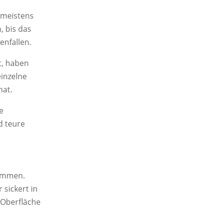
d meistens
, bis das
enfallen.
t, haben
einzelne
hat.
e
d teure
sammen.
 sickert in
 Oberfläche