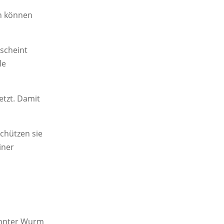
en können
 scheint
le
etzt. Damit
chützen sie
iner
kannter Wurm