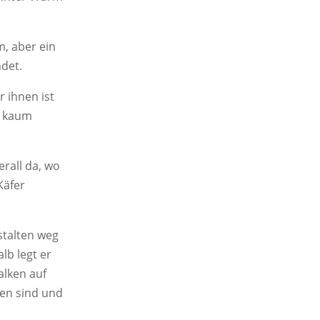
m, aber ein
ndet.
r ihnen ist
ch kaum
rall da, wo
Käfer
stalten weg
lb legt er
alken auf
den sind und