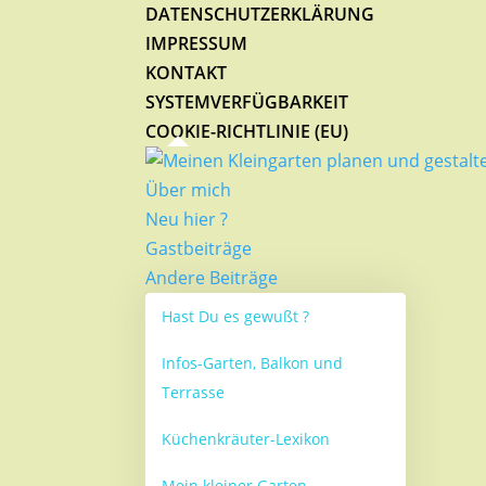
DATENSCHUTZERKLÄRUNG
IMPRESSUM
KONTAKT
SYSTEMVERFÜGBARKEIT
COOKIE-RICHTLINIE (EU)
Über mich
Neu hier ?
Gastbeiträge
Andere Beiträge
Hast Du es gewußt ?
Infos-Garten, Balkon und
Terrasse
Küchenkräuter-Lexikon
Mein kleiner Garten