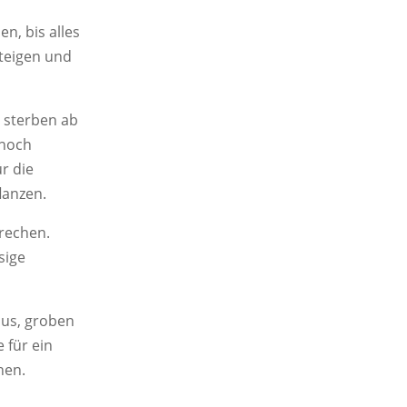
n, bis alles
steigen und
r sterben ab
 noch
ür die
lanzen.
brechen.
sige
us, groben
 für ein
hen.