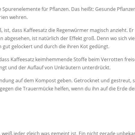
e Spurenelemente für Pflanzen. Das heißt: Gesunde Pflanz
rien wehren.
, ist, dass Kaffeesatz die Regenwürmer magisch anzieht. Er
bgesehen, ist natürlich der Effekt groß. Denn wo sich vie
gut gelockert und durch die ihren Kot gedüngt.
 dass Kaffeesatz keimhemmende Stoffe beim Verrotten freis
t und der Auflauf von Unkräutern unterdrückt.
endung auf dem Kompost geben. Getrocknet und gestreut, s
gegen die Trauermücke helfen, wenn du ihn auf die Erde de
 weiß jeder gleich was gemeint ist. Ein nicht gerade unbe