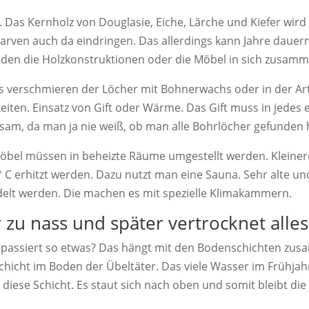
. Das Kernholz von Douglasie, Eiche, Lärche und Kiefer wir
rven auch da eindringen. Das allerdings kann Jahre dauern
werden die Holzkonstruktionen oder die Möbel in sich zusamm
s verschmieren der Löcher mit Bohnerwachs oder in der Ar
keiten. Einsatz von Gift oder Wärme. Das Gift muss in jedes 
sam, da man ja nie weiß, ob man alle Bohrlöcher gefunden 
 Möbel müssen in beheizte Räume umgestellt werden. Kleiner
° C erhitzt werden. Dazu nutzt man eine Sauna. Sehr alte un
delt werden. Die machen es mit spezielle Klimakammern.
r zu nass und später vertrocknet alles
ie passiert so etwas? Das hängt mit den Bodenschichten zu
hicht im Boden der Übeltäter. Das viele Wasser im Frühjahr
iese Schicht. Es staut sich nach oben und somit bleibt die