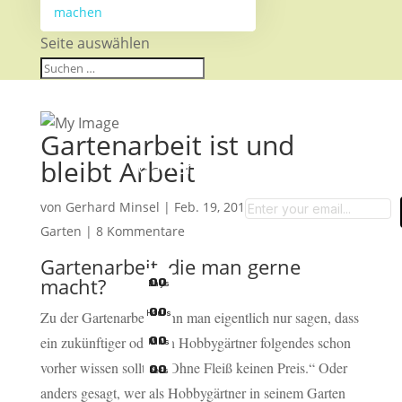
machen
Seite auswählen
Gartenarbeit ist und
bleibt Arbeit
Garten-Tipps
von
Gerhard Minsel
|
Feb. 19, 2018
|
Mein kleiner
Garten
|
8 Kommentare
Gartenarbeit, die man gerne
macht?
0
0
Days
0
0
Hours
Zu der Gartenarbeit kann man eigentlich nur sagen, dass
ein zukünftiger oder ein Hobbygärtner folgendes schon
0
0
Mins
vorher wissen sollte : „Ohne Fleiß keinen Preis.“ Oder
0
0
Secs
anders gesagt, wer als Hobbygärtner in seinem Garten