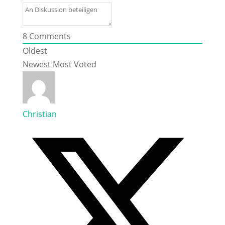
8
Comments
Oldest
Newest
Most Voted
Christian