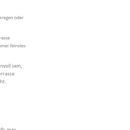
rkregen oder
rrasse
mmer feinstes
nvoll sein,
errasse
ht.
ißt, man