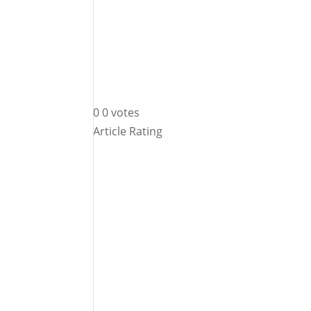
0
0
votes
Article Rating