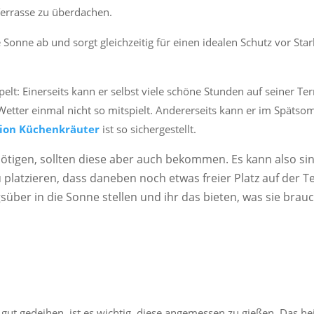
Terrasse zu überdachen.
e Sonne ab und sorgt gleichzeitig für einen idealen Schutz vor Sta
elt: Einerseits kann er selbst viele schöne Stunden auf seiner Te
etter einmal nicht so mitspielt. Andererseits kann er im Spätso
tion Küchenkräuter
ist so sichergestellt.
ötigen, sollten diese aber auch bekommen. Es kann also sin
platzieren, dass daneben noch etwas freier Platz auf der T
süber in die Sonne stellen und ihr das bieten, was sie brauc
 gut gedeihen, ist es wichtig, diese angemessen zu gießen. Das he