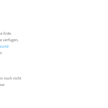
te Erde.
ge verfügen,
world
on
en noch nicht
rker