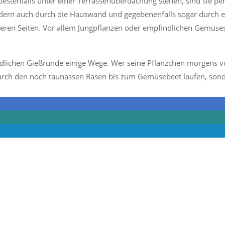
estenfalls unter einer Terrassenüberdachung stehen, sind sie per
ndern auch durch die Hauswand und gegebenenfalls sogar durch 
deren Seiten. Vor allem Jungpflanzen oder empfindlichen Gemüses
dlichen Gießrunde einige Wege. Wer seine Pflänzchen morgens vo
durch den noch taunassen Rasen bis zum Gemüsebeet laufen, sond