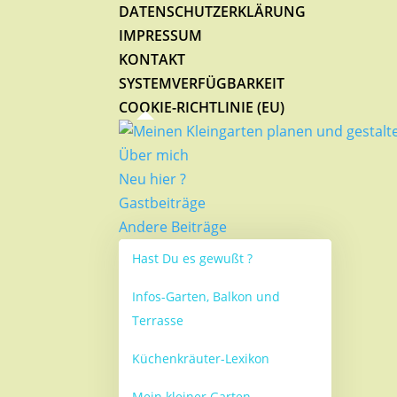
DATENSCHUTZERKLÄRUNG
IMPRESSUM
KONTAKT
SYSTEMVERFÜGBARKEIT
COOKIE-RICHTLINIE (EU)
Über mich
Neu hier ?
Gastbeiträge
Andere Beiträge
Hast Du es gewußt ?
Infos-Garten, Balkon und
Terrasse
Küchenkräuter-Lexikon
Mein kleiner Garten