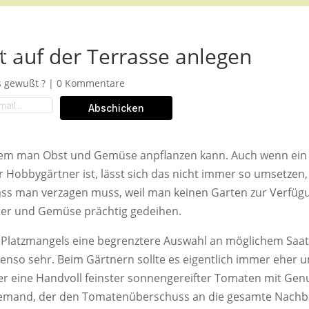
 auf der Terrasse anlegen
ipps
s gewußt ?
|
0 Kommentare
Abschicken
n dem man Obst und Gemüse anpflanzen kann. Auch wenn ein
Hobbygärtner ist, lässt sich das nicht immer so umsetzen,
dass man verzagen muss, weil man keinen Garten zur Verfüg
ter und Gemüse prächtig gedeihen.
 Platzmangels eine begrenztere Auswahl an möglichem Saat
ebenso sehr. Beim Gärtnern sollte es eigentlich immer eher 
wer eine Handvoll feinster sonnengereifter Tomaten mit Gen
s jemand, der den Tomatenüberschuss an die gesamte Nachb