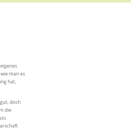
 eigenes
 wie man es
ung hat,
gut, doch
um die
uss
arschaft