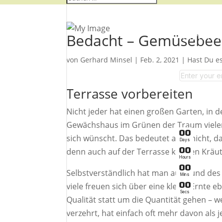
Bedacht – Gemüsebeet
Garten-T
von
Gerhard Minsel
|
Feb. 2, 2021
|
Hast Du e
Terrasse vorbereiten
Nicht jeder hat einen großen Garten, i
Gewächshaus im Grünen der Traum vieler 
0
0
sich wünscht. Das bedeutet aber nicht, 
Days
0
0
denn auch auf der Terrasse können Kräu
Hours
0
0
Selbstverständlich hat man aufgrund des
Mins
0
0
viele freuen sich über eine kleine Ernte 
Secs
Qualität statt um die Quantität gehen – 
verzehrt, hat einfach oft mehr davon al