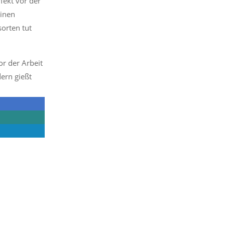
fekt vor der
einen
orten tut
r der Arbeit
ern gießt